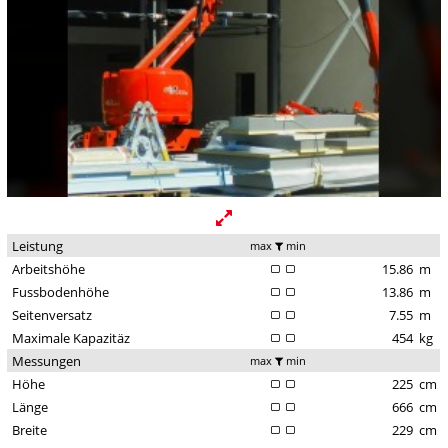
Leistung
max
min
Arbeitshöhe
15.86
m
Fussbodenhöhe
13.86
m
Seitenversatz
7.55
m
Maximale Kapazitäz
454
kg
Messungen
max
min
Höhe
225
cm
Länge
666
cm
Breite
229
cm