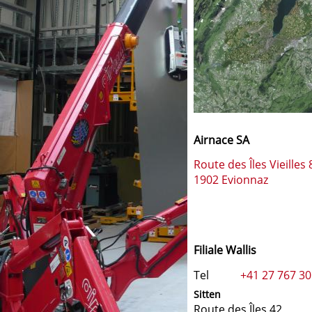
Airnace SA
Route des Îles Vieilles 
1902 Evionnaz
Filiale Wallis
Tel
+41 27 767 30
Sitten
Route des Îles 42