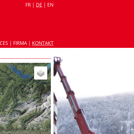
FR
|
DE
|
EN
ICES
|
FIRMA
|
KONTAKT