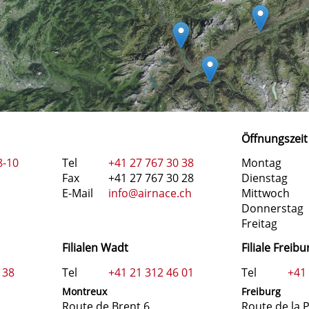
Öffnungszeit
8-10
Tel
+41 27 767 30 38
Montag
Fax
+41 27 767 30 28
Dienstag
E-Mail
info@airnace.ch
Mittwoch
Donnerstag
Freitag
Filialen Wadt
Filiale Freibu
 38
Tel
+41 21 312 46 01
Tel
+41
Montreux
Freiburg
Route de Brent 6
Route de la P