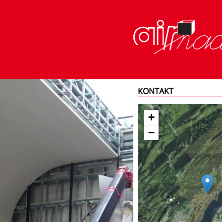
KONTAKT
+
−