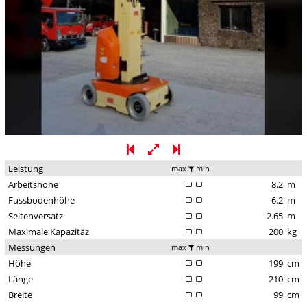
Leistung
max
min
Arbeitshöhe
8.2
m
Fussbodenhöhe
6.2
m
Seitenversatz
2.65
m
Maximale Kapazitäz
200
kg
Messungen
max
min
Höhe
199
cm
Länge
210
cm
Breite
99
cm