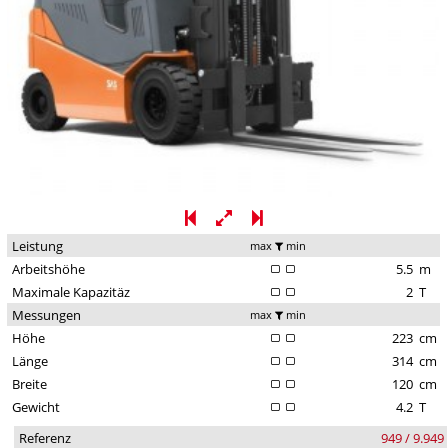
Leistung
max
min
Arbeitshöhe
5.5
m
Maximale Kapazitäz
2
T
Messungen
max
min
Höhe
223
cm
Länge
314
cm
Breite
120
cm
Gewicht
4.2
T
Referenz
949 / 9.949