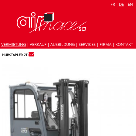
FR
|
DE
|
EN
VERMIETUNG
|
VERKAUF
|
AUSBILDUNG
|
SERVICES
|
FIRMA
|
KONTAKT
HUBSTAPLER 2T