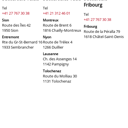
Fribourg
Tel
Tel
+41 27 767 30 38
+41 21 312 46 01
Tel
+41 27 767 30 38
Sion
Montreux
Route des Îles 42
Route de Brent 6
Fribourg
1950 Sion
1816 Chailly-Montreux
Route de la Péralla 79
1618 Châtel-Saint-Denis
Entremont
Nyon
Rte du Gr-St-Bernard 16
Route de Trélex 4
1933 Sembrancher
1266 Duillier
Lausanne
Ch. des Assenges 14
1142 Pampigny
Tolochenaz
Route du Molliau 30
1131 Tolochenaz