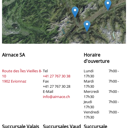
Airnace SA
Horaire
d'ouverture
Route des Îles Vieilles 8-
Tel
Lundi
7h00 -
10
+41 27 767 30 38
17h30
1902 Evionnaz
Fax
Mardi
7h00 -
+41 27 767 30 28
17h30
E-Mail
Mercredi
7h00 -
info@airnace.ch
17h30
Jeudi
7h00 -
17h30
Vendredi
7h00 -
17h30
Succursale Valais
Succursales Vaud
Succursale