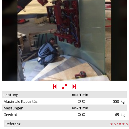
Leistung
max
min
Maximale Kapazitäz
550
kg
Messungen
max
min
Gewicht
165
kg
Referenz
815 / 8.815