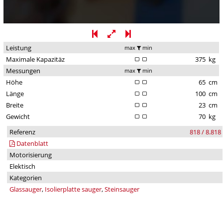
Leistung
max
min
Maximale Kapazitäz
375
kg
Messungen
max
min
Höhe
65
cm
Länge
100
cm
Breite
23
cm
Gewicht
70
kg
Referenz
818 / 8.818
Datenblatt
Motorisierung
Elektisch
Kategorien
Glassauger
,
Isolierplatte sauger
,
Steinsauger