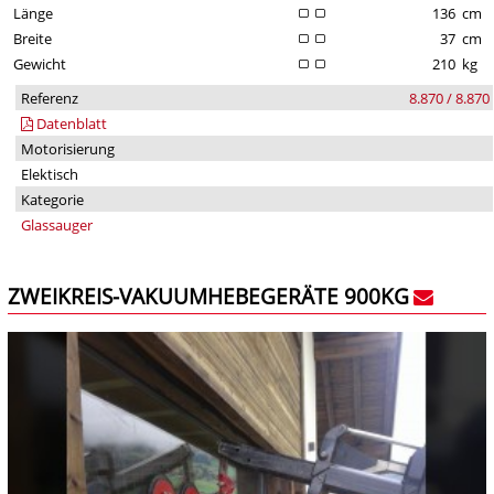
Länge
136
cm
Breite
37
cm
Gewicht
210
kg
Referenz
8.870 / 8.870
Datenblatt
Motorisierung
Elektisch
Kategorie
Glassauger
ZWEIKREIS-VAKUUMHEBEGERÄTE 900KG