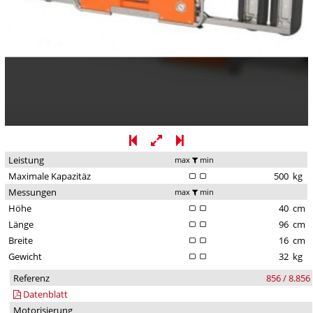
Leistung
max
min
Maximale Kapazitäz
500
kg
Messungen
max
min
Höhe
40
cm
Länge
96
cm
Breite
16
cm
Gewicht
32
kg
Referenz
856 / 8.856
Datenblatt
Motorisierung