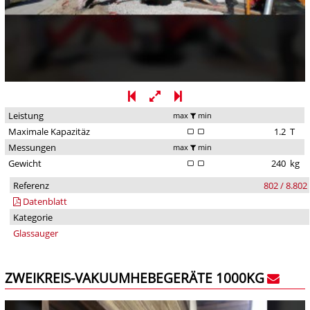
Leistung
max
min
Maximale Kapazitäz
1.2
T
Messungen
max
min
Gewicht
240
kg
Referenz
802 / 8.802
Datenblatt
Kategorie
Glassauger
ZWEIKREIS-VAKUUMHEBEGERÄTE 1000KG