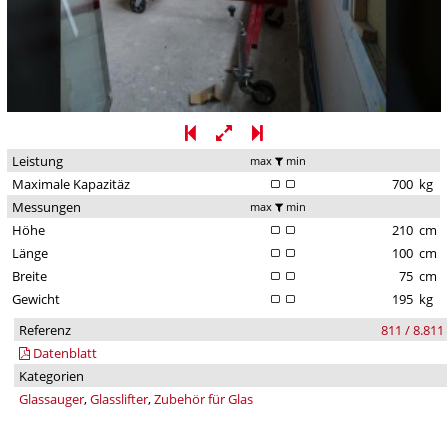
Leistung
max
min
Maximale Kapazitäz
700
kg
Messungen
max
min
Höhe
210
cm
Länge
100
cm
Breite
75
cm
Gewicht
195
kg
Referenz
811 / 8.811
Datenblatt
Kategorien
Glassauger
,
Glasslifter
,
Zubehör für Glas