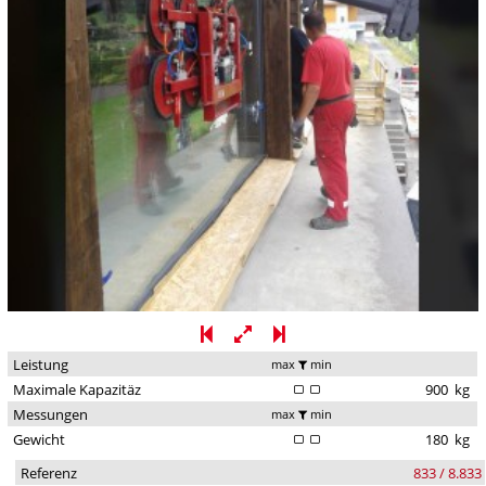
Leistung
max
min
Maximale Kapazitäz
900
kg
Messungen
max
min
Gewicht
180
kg
Referenz
833 / 8.833