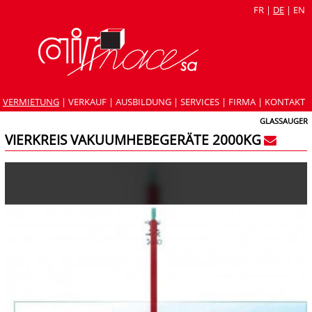
FR
|
DE
|
EN
VERMIETUNG
|
VERKAUF
|
AUSBILDUNG
|
SERVICES
|
FIRMA
|
KONTAKT
GLASSAUGER
VIERKREIS VAKUUMHEBEGERÄTE 2000KG