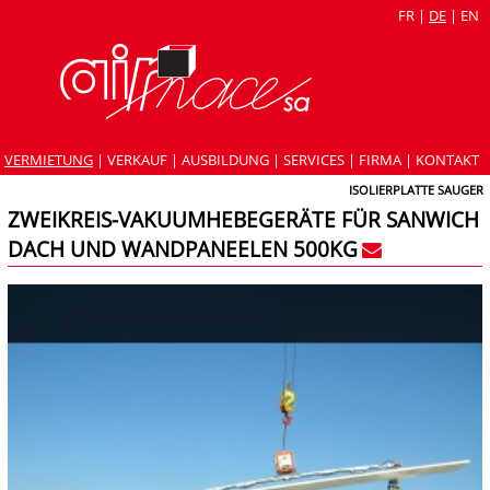
FR
|
DE
|
EN
VERMIETUNG
|
VERKAUF
|
AUSBILDUNG
|
SERVICES
|
FIRMA
|
KONTAKT
ISOLIERPLATTE SAUGER
ZWEIKREIS-VAKUUMHEBEGERÄTE FÜR SANWICH
DACH UND WANDPANEELEN 500KG