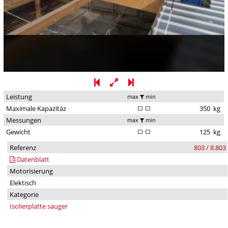
Leistung
max
min
Maximale Kapazitäz
350
kg
Messungen
max
min
Gewicht
125
kg
Referenz
803 / 8.803
Datenblatt
Motorisierung
Elektisch
Kategorie
Isolierplatte sauger