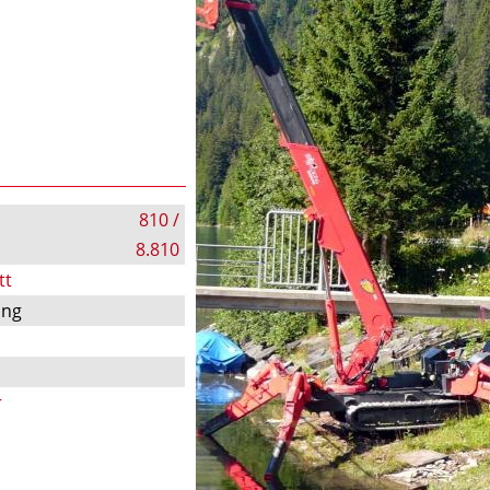
810 /
8.810
tt
ung
r