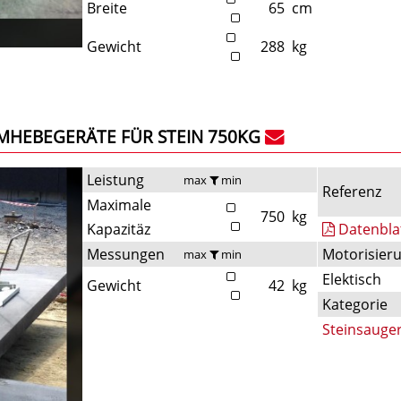
Breite
65
cm
Gewicht
288
kg
MHEBEGERÄTE FÜR STEIN 750KG
Leistung
max
min
Referenz
Maximale
750
kg
Kapazitäz
Datenbla
Messungen
Motorisier
max
min
Elektisch
Gewicht
42
kg
Kategorie
Steinsauge