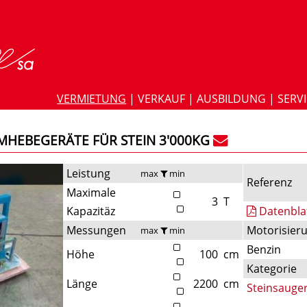
VERMIETUNG
|
VERKAUF
|
AUSBILDUNG
|
SERV
MHEBEGERÄTE FÜR STEIN 3'000KG
Leistung
max
min
Referenz
Maximale
3
T
Kapazitäz
Datenbla
Messungen
Motorisier
max
min
Benzin
Höhe
100
cm
Kategorie
Länge
2200
cm
Steinsauge