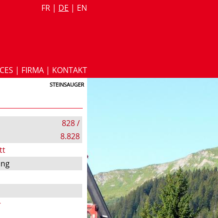
FR
|
DE
|
EN
ICES
|
FIRMA
|
KONTAKT
STEINSAUGER
828 /
8.828
tt
ung
r