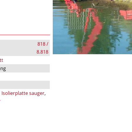
818 /
8.818
tt
ung
,
Isolierplatte sauger
,
r