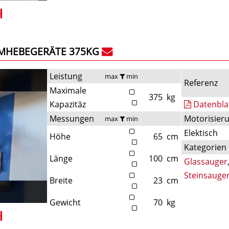
UMHEBEGERÄTE 375KG
Leistung
max
min
Referenz
Maximale
375
kg
Kapazitäz
Datenbla
Messungen
Motorisier
max
min
Elektisch
Höhe
65
cm
Kategorien
Länge
100
cm
Glassauger
Steinsauge
Breite
23
cm
Gewicht
70
kg