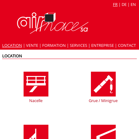
FR
|
DE
|
EN
LOCATION
|
VENTE
|
FORMATION
|
SERVICES
|
ENTREPRISE
|
CONTACT
LOCATION
Nacelle
Grue / Minigrue