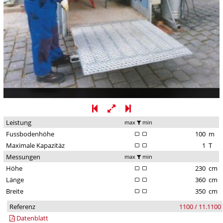
Leistung
max
min
Fussbodenhöhe
100
m
Maximale Kapazitäz
1
T
Messungen
max
min
Höhe
230
cm
Länge
360
cm
Breite
350
cm
Referenz
1100 / 11.1100
Datenblatt