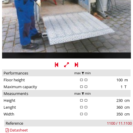
Performances
max
min
Floor height
100
m
Maximum capacity
1
T
Measurments
max
min
Height
230
cm
Lenght
360
cm
Width
350
cm
Reference
1100 / 11.1100
Datasheet