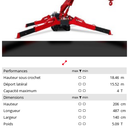
Performances
max
min
Hauteur sous crochet
18.46
m
Déport latéral
15.52
m
Capacité maximum
4
T
Dimensions
max
min
Hauteur
206
cm
Longueur
487
cm
Largeur
140
cm
Poids
5.09
T