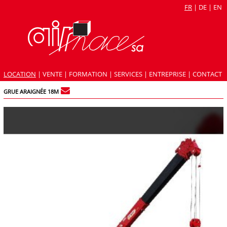
FR
|
DE
|
EN
LOCATION
|
VENTE
|
FORMATION
|
SERVICES
|
ENTREPRISE
|
CONTACT
GRUE ARAIGNÉE 18M