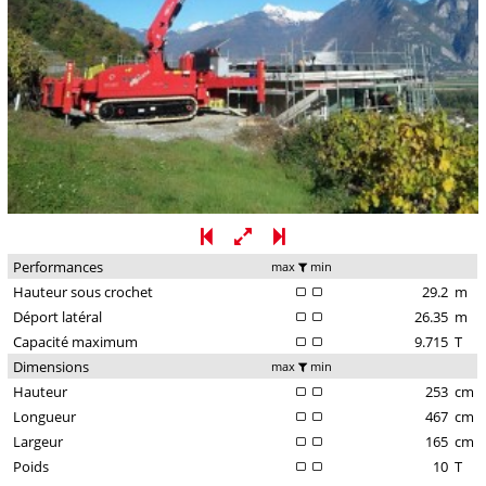
Performances
max
min
Hauteur sous crochet
29.2
m
Déport latéral
26.35
m
Capacité maximum
9.715
T
Dimensions
max
min
Hauteur
253
cm
Longueur
467
cm
Largeur
165
cm
Poids
10
T