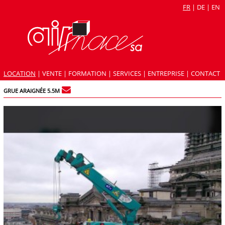
FR
|
DE
|
EN
LOCATION
|
VENTE
|
FORMATION
|
SERVICES
|
ENTREPRISE
|
CONTACT
GRUE ARAIGNÉE 5.5M