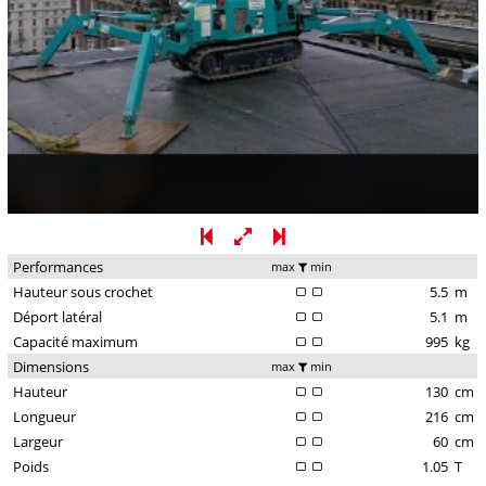
Performances
max
min
Hauteur sous crochet
5.5
m
Déport latéral
5.1
m
Capacité maximum
995
kg
Dimensions
max
min
Hauteur
130
cm
Longueur
216
cm
Largeur
60
cm
Poids
1.05
T