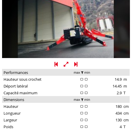
Performances
max
min
Hauteur sous crochet
14.9
m
Déport latéral
14.45
m
Capacité maximum
2.9
T
Dimensions
max
min
Hauteur
180
cm
Longueur
434
cm
Largeur
130
cm
Poids
4
T