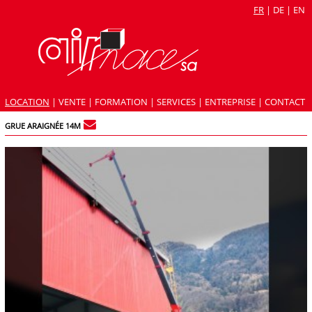
FR
|
DE
|
EN
LOCATION
|
VENTE
|
FORMATION
|
SERVICES
|
ENTREPRISE
|
CONTACT
GRUE ARAIGNÉE 14M